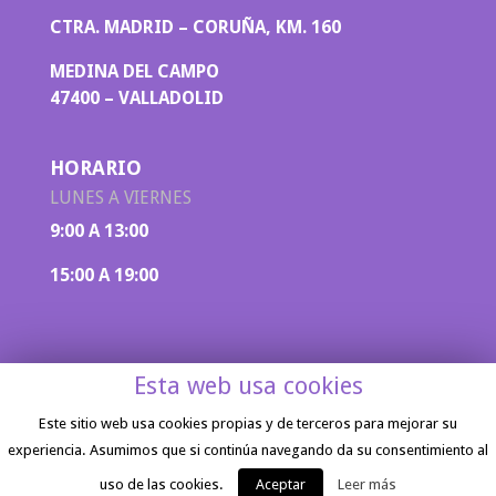
CTRA. MADRID – CORUÑA, KM. 160
MEDINA DEL CAMPO
47400 – VALLADOLID
HORARIO
LUNES A VIERNES
9:00 A 13:00
15:00 A 19:00
Esta web usa cookies
Este sitio web usa cookies propias y de terceros para mejorar su
experiencia. Asumimos que si continúa navegando da su consentimiento al
Aviso legal
|
Política de privacidad
| Diseño
web por
Inicia Marketing
uso de las cookies.
Aceptar
Leer más