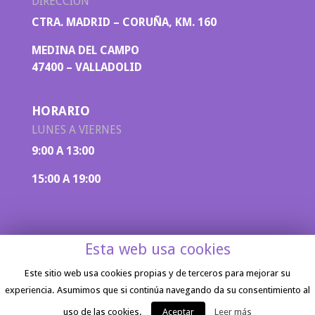
DIRECCIÓN
CTRA. MADRID – CORUÑA, KM. 160
MEDINA DEL CAMPO
47400 – VALLADOLID
HORARIO
LUNES A VIERNES
9:00 A 13:00
15:00 A 19:00
Esta web usa cookies
Este sitio web usa cookies propias y de terceros para mejorar su
experiencia. Asumimos que si continúa navegando da su consentimiento al
Aviso legal
|
Política de privacidad
| Diseño
web por
Inicia Marketing
uso de las cookies.
Aceptar
Leer más