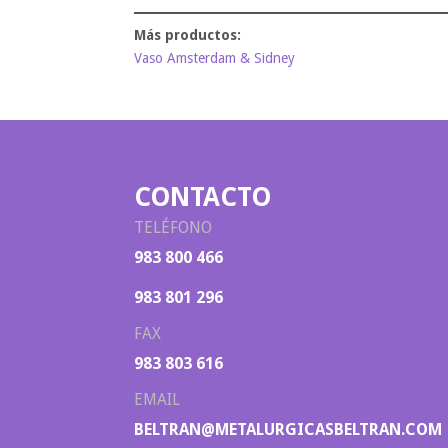
Vaso Amsterdam & Sidney
CONTACTO
TELÉFONO
983 800 466
983 801 296
FAX
983 803 616
EMAIL
BELTRAN@METALURGICASBELTRAN.COM