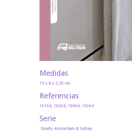
Medidas
15 x 8 x 2,50 cm.
Referencias
10164, 10264, 10064, 10364
Serie
Diseño Amsterdam & Sidney.