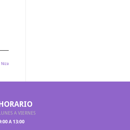
 Niza
HORARIO
LUNES A VIERNES
9:00 A 13:00