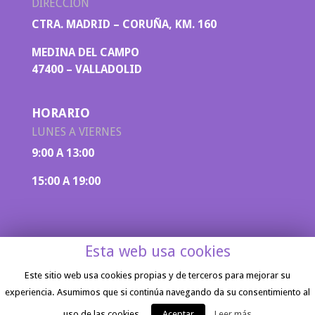
DIRECCIÓN
CTRA. MADRID – CORUÑA, KM. 160
MEDINA DEL CAMPO
47400 – VALLADOLID
HORARIO
LUNES A VIERNES
9:00 A 13:00
15:00 A 19:00
Esta web usa cookies
Este sitio web usa cookies propias y de terceros para mejorar su
experiencia. Asumimos que si continúa navegando da su consentimiento al
Aviso legal
|
Política de privacidad
| Diseño
web por
Inicia Marketing
uso de las cookies.
Aceptar
Leer más