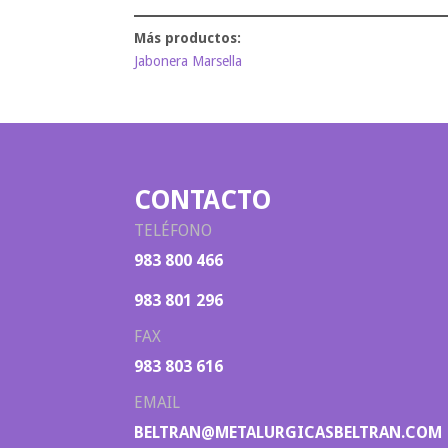
Jabonera Marsella
CONTACTO
TELÉFONO
983 800 466
983 801 296
FAX
983 803 616
EMAIL
BELTRAN@METALURGICASBELTRAN.COM