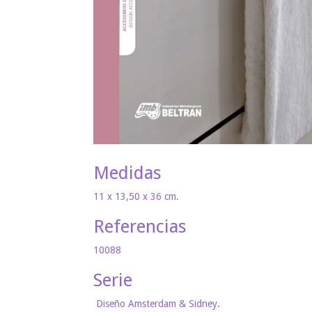
Medidas
11 x 13,50 x 36 cm.
Referencias
10088
Serie
Diseño Amsterdam & Sidney.